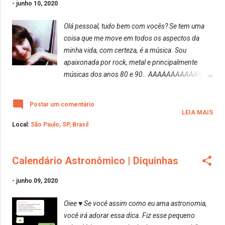
-
junho 10, 2020
Olá pessoal, tudo bem com vocês? Se tem uma
coisa que me move em todos os aspectos da
minha vida, com certeza, é a música. Sou
apaixonada por rock, metal e principalmente
músicas dos anos 80 e 90.. AAAAAAAAAAA!!
Decidi fazer uma pequena playlist de músicas dos
anos 80 e 90 "Old Vibes" para vocês curtirem
Postar um comentário
muito. Essas músicas não podem faltar em
LEIA MAIS
nenhuma ocasião. (As músicas estão em ordens
Local:
São Paulo, SP, Brasil
aleatórias). Sowing The Seeds Of Love | Tears For
Fears https://www.youtube.com/watch?
Calendário Astronômico | Diquinhas
v=VAtGOESO7W8 Psycho Killer | Talking Heads
https://www.youtube.com/watch?v=eauZzwt8Ci8
-
junho 09, 2020
Tainted Love | Soft Cell
https://www.youtube.com/watch?v=XZVpR3Pk-
Oiee ♥️ Se você assim como eu ama astronomia,
r8 First And Last And Always | The Sisters Of
você irá adorar essa dica. Fiz esse pequeno
Mercy https://www.youtube.com/watch?