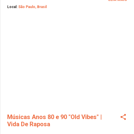
de ambas. Mesmo elas apresentando uma
Local:
São Paulo, Brasil
tecnologia de 10 anos atrás, os resultados são
profissionais. Eu ainda não tenho a oportunidade
de ter uma câmera profissional, então, eu vou
atrás do meu sonho com o que eu tenho aqui em
casa. Esse post é para mostrar à vocês que não
tem desculpas para você não ir atrás de seu
sonho (De ser fotógrafo). Vá e corra com o que
você tem! Se é para ser seu, nada vai te abalar. A
muito tempo atrás, li uma frase que ficou
marcada em meu coração: "Deus não coloca um
desejo no nosso coração que ele não possa
realizar!". Vamos começar... Essa é a minha
bolsinha de câmeras da Barbie, cheia de...
Músicas Anos 80 e 90 "Old Vibes" |
Vida De Raposa