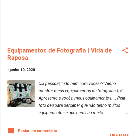
Equipamentos de Fotografia | Vida de
Raposa
-
junho 10, 2020
Olá pessoal, tudo bem com vocês?? Venho
mostrar meus equipamentos de fotografia \o/
Apresento a vocês, meus equipamentos.... Pela
foto deu para perceber que não tenho muitos
equipamentos e que nem são muito
profissionais. Minhas câmeras são bem
antiguinhas, porém, a qualidade de ambas é
Postar um comentário
surpreendente. Irei mostrar a qualidade da foto
LEIA MAIS