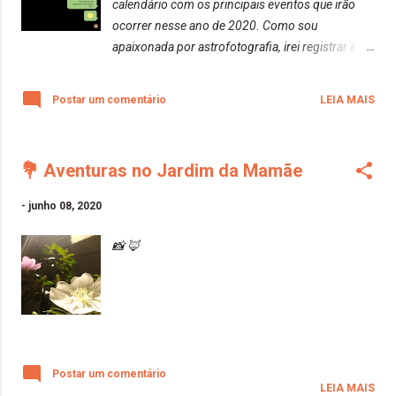
calendário com os principais eventos que irão
v=5IbhQFmXsZc Amphetamine Logic | The
ocorrer nesse ano de 2020. Como sou
Sisters Of Mercy
apaixonada por astrofotografia, irei registrar 📸
https://www.youtube.com/watch?v=-ckcPI88Ndg
(Fonte: www.uol.com.br ) Espero que tenham
Dominion / Mother Russia | The Sisters Of Mercy
gostado, Beijos da raposa!!
https://www.youtube.com/watch?v=0NqBJQksIIo
Postar um comentário
LEIA MAIS
Flood II | The Sisters Of Mercy htt...
💐 Aventuras no Jardim da Mamãe
-
junho 08, 2020
📸 🦊
Postar um comentário
LEIA MAIS