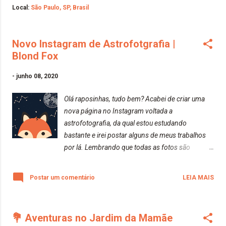
Local:
São Paulo, SP, Brasil
Novo Instagram de Astrofotgrafia |
Blond Fox
-
junho 08, 2020
Olá raposinhas, tudo bem? Acabei de criar uma
nova página no Instagram voltada a
astrofotografia, da qual estou estudando
bastante e irei postar alguns de meus trabalhos
por lá. Lembrando que todas as fotos são
amadoras, não são profissionais. Espero que
gostem!! Beijos da raposa e espero todos vocês
Postar um comentário
LEIA MAIS
por lá.
💐 Aventuras no Jardim da Mamãe