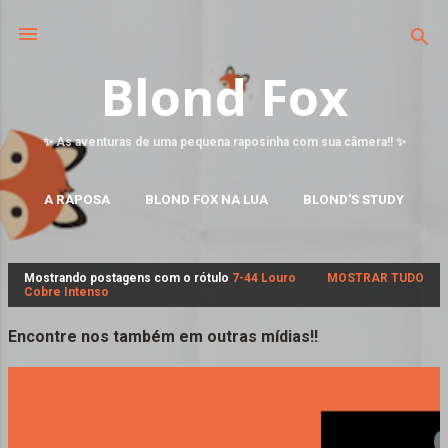
Blond Fox
✨ As aventuras de uma pequena raposinha com sua câmera!! ✨
A RAPOSA
BLOND FOX NA LUA
BLOND'S STUDY
MAIS…
FALE CONOSCO
Mostrando postagens com o rótulo
7-44 Louro
MOSTRAR TUDO
P
Cobre Intenso
o
s
Encontre nos também em outras mídias!!
t
a
g
e
n