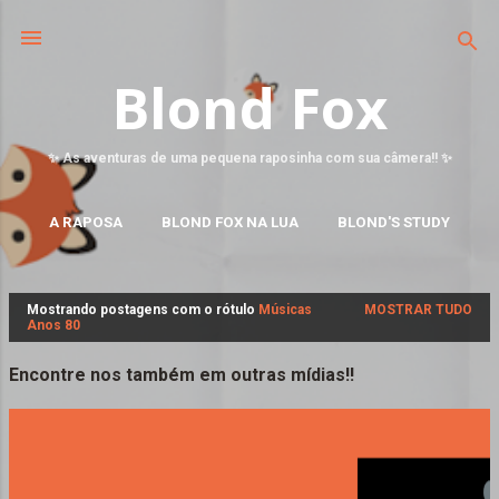
Blond Fox
✨ As aventuras de uma pequena raposinha com sua câmera!! ✨
A RAPOSA
BLOND FOX NA LUA
BLOND'S STUDY
MAIS…
FALE CONOSCO
Mostrando postagens com o rótulo
Músicas
MOSTRAR TUDO
P
Anos 80
o
s
Encontre nos também em outras mídias!!
t
a
g
e
n