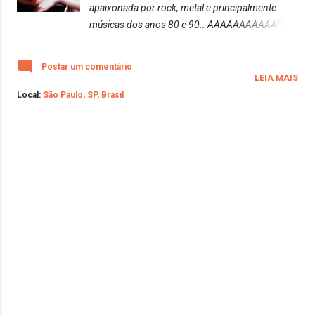
apaixonada por rock, metal e principalmente
músicas dos anos 80 e 90.. AAAAAAAAAAA!!
Decidi fazer uma pequena playlist de músicas dos
anos 80 e 90 "Old Vibes" para vocês curtirem
Postar um comentário
muito. Essas músicas não podem faltar em
LEIA MAIS
nenhuma ocasião. (As músicas estão em ordens
Local:
São Paulo, SP, Brasil
aleatórias). Sowing The Seeds Of Love | Tears For
Fears https://www.youtube.com/watch?
v=VAtGOESO7W8 Psycho Killer | Talking Heads
https://www.youtube.com/watch?v=eauZzwt8Ci8
Tainted Love | Soft Cell
https://www.youtube.com/watch?v=XZVpR3Pk-
r8 First And Last And Always | The Sisters Of
Mercy https://www.youtube.com/watch?
v=5IbhQFmXsZc Amphetamine Logic | The
Sisters Of Mercy
https://www.youtube.com/watch?v=-ckcPI88Ndg
Dominion / Mother Russia | The Sisters Of Mercy
https://www.youtube.com/watch?v=0NqBJQksIIo