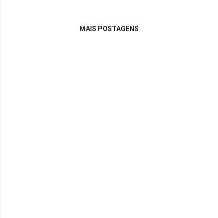
Flood II | The Sisters Of Mercy htt...
MAIS POSTAGENS