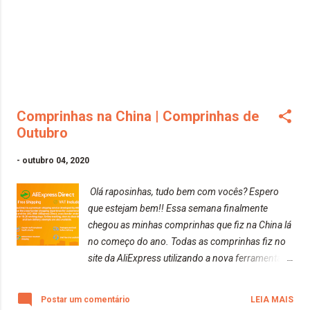
lojas ou vendedores diferentes era muito grande,
fazendo com que ele recebesse pacotes em
datas distintas. Com o AliExpress Direct, todas as
compras serão unidas pelo Ali em um único
pacote. Para você poder comprar por meio
desse sistema, basta ver se na página produto
Comprinhas na China | Comprinhas de
aparece o selinho Ali...
Outubro
-
outubro 04, 2020
Olá raposinhas, tudo bem com vocês? Espero
que estejam bem!! Essa semana finalmente
chegou as minhas comprinhas que fiz na China lá
no começo do ano. Todas as comprinhas fiz no
site da AliExpress utilizando a nova ferramenta
que o site está promovendo. Essa ferramenta se
chama AliExpress Direct. Segundo o site The
Postar um comentário
LEIA MAIS
Shoppers ( https://theshoppers.com/pt-