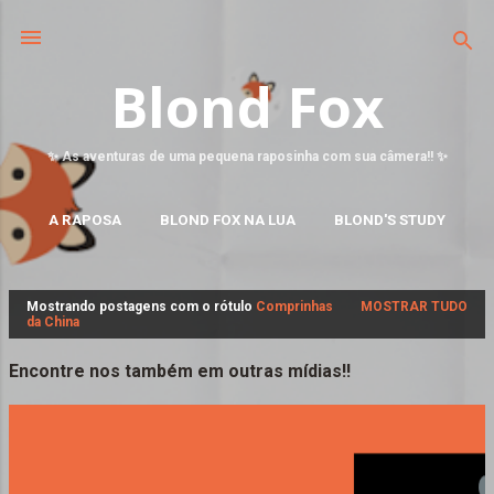
Blond Fox
✨ As aventuras de uma pequena raposinha com sua câmera!! ✨
A RAPOSA
BLOND FOX NA LUA
BLOND'S STUDY
MAIS…
FALE CONOSCO
Mostrando postagens com o rótulo
Comprinhas
MOSTRAR TUDO
P
da China
o
s
Encontre nos também em outras mídias!!
t
a
g
e
n