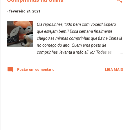
-
fevereiro 24, 2021
Olá raposinhas, tudo bem com vocês? Espero
que estejam bem!! Essa semana finalmente
chegou as minhas comprinhas que fiz na China lá
no começo do ano. Quem ama posts de
comprinhas, levanta a mão aí! \o/ Todas as
comprinhas fiz no site da AliExpress utilizando a
nova ferramenta que o site está promovendo.
Postar um comentário
LEIA MAIS
Essa ferramenta se chama AliExpress Direct.
Segundo o site The Shoppers (
https://theshoppers.com/pt-br/sos/aliexpress-
direct/ ), Com o Aliexpress Direct, todas as suas
compras serão unidas em um único pacote na
hora do envio ao Brasil. Isso não acontecia antes
por que o AliExpress é um marketplace com
vários vendedores em uma única plataforma.
Assim, a probabilidade de um cliente comprar em