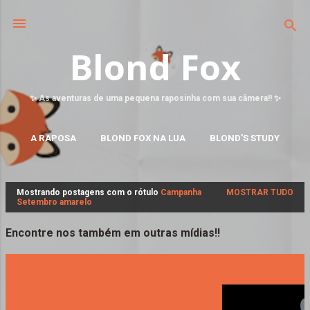
Blond Fox
✨ As aventuras de uma pequena raposinha com sua câmera!! ✨
A RAPOSA
BLOND FOX NA LUA
BLOND'S STUDY
MAIS…
FALE CONOSCO
Mostrando postagens com o rótulo
Campanha
MOSTRAR TUDO
P
Setembro amarelo
o
s
Encontre nos também em outras mídias!!
t
a
g
e
n