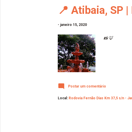
📍 Atibaia, SP 
-
janeiro 15, 2020
📸 🦊
Postar um comentário
Local:
Rodovia Fernão Dias Km 37,5 s/n - Jard