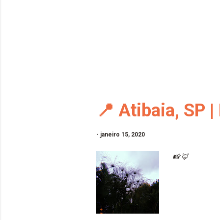
📍 Atibaia, SP 
-
janeiro 15, 2020
📸 🦊