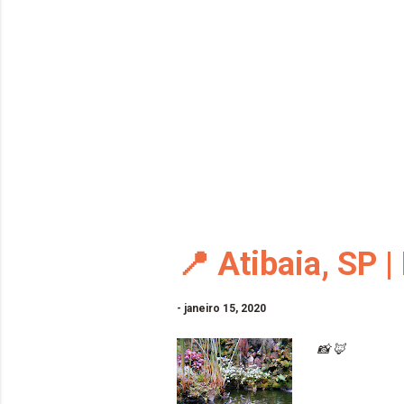
📍 Atibaia, SP 
-
janeiro 15, 2020
📸 🦊