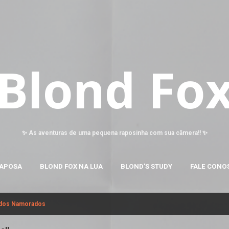
Pular para o conteúdo principal
Blond Fo
✨ As aventuras de uma pequena raposinha com sua câmera!! ✨
RAPOSA
BLOND FOX NA LUA
BLOND'S STUDY
FALE CONO
dos Namorados