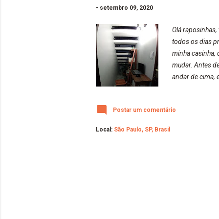
-
setembro 09, 2020
Olá raposinhas
todos os dias p
minha casinha, 
mudar. Antes de
andar de cima, e
cantinho para m
Sejam bem vindo
Postar um comentário
Local:
São Paulo, SP, Brasil