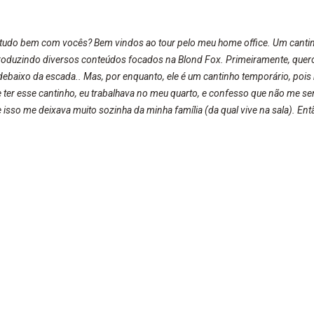
, tudo bem com vocês? Bem vindos ao tour pelo meu home office. Um cant
roduzindo diversos conteúdos focados na Blond Fox. Primeiramente, quero 
debaixo da escada.. Mas, por enquanto, ele é um cantinho temporário, pois m
 ter esse cantinho, eu trabalhava no meu quarto, e confesso que não me se
 isso me deixava muito sozinha da minha família (da qual vive na sala). Ent
im debaixo da escada, pois era o único lugar da casa, onde não estava sen
s!! Que no futuro possamos conquistar ainda mais. já vou...