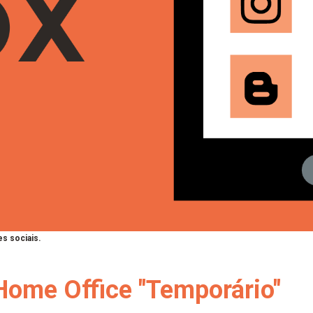
s sociais.
Home Office "Temporário"