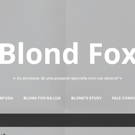
Pular para o conteúdo principal
Blond Fo
✨ As aventuras de uma pequena raposinha com sua câmera!! ✨
RAPOSA
BLOND FOX NA LUA
BLOND'S STUDY
FALE CONO