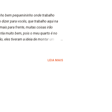
inho bem pequenininho onde trabalho
dizer para vocês, que trabalho aqui na
ais para frente, muitas coisas irão
ntia muito bem, pois o meu quarto é no
ão, eles tiveram a ideia de montar um
do utilizado. Bom, vamos começar...
LEIA MAIS