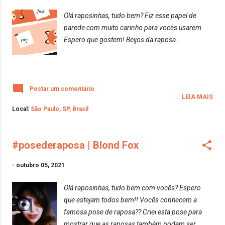
Olá raposinhas, tudo bem? Fiz esse papel de
parede com muito carinho para vocês usarem.
Espero que gostem! Beijos da raposa..
Postar um comentário
LEIA MAIS
Local:
São Paulo, SP, Brasil
#posederaposa | Blond Fox
-
outubro 05, 2021
Olá raposinhas, tudo bem com vocês? Espero
que estejam todos bem!! Vocês conhecem a
famosa pose de raposa?? Criei esta pose para
mostrar que as raposas também podem ser