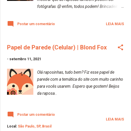
fotógrafas 😝 enfim, todos podem! Brincadeiras
a parte... A pose de raposa surgiu para
deixarmos a nossa marca registrada pelo nosso
Postar um comentário
LEIA MAIS
mundinho. Vamos subir a #posederaposa ? Tire
uma foto com a nossa pose e poste em suas
redes sociais com a hashtag. Irei criar um post
Papel de Parede (Celular) | Blond Fox
exclusivo com todas as fotinhos de vocês. Ah!
Não podemos esquecer da Foxyny Também, né?!
-
setembro 11, 2021
Olá raposinhas, tudo bem? Fiz esse papel de
parede com a temática do site com muito carinho
para vocês usarem. Espero que gostem! Beijos
da raposa..
Postar um comentário
LEIA MAIS
Local:
São Paulo, SP, Brasil