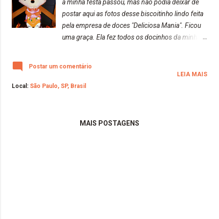
a minha festa passou, mas não podia deixar de
postar aqui as fotos desse biscoitinho lindo feita
pela empresa de doces "Deliciosa Mania". Ficou
uma graça. Ela fez todos os docinhos da minha
festa (Se você não acompanhou as fotinhos, é só
ir no nosso Instagram @blondfox.ofc e conferir
Postar um comentário
cada detalhe). O que será que vem para os
LEIA MAIS
nossos 2 anos??? Já se preparem, pois vai ser
Local:
São Paulo, SP, Brasil
algo grande o.o Irei deixar aqui todas as redes
sociais da Deliciosa Mania para vocês, pois
recomendo demais. Além dos doces, serem
MAIS POSTAGENS
maravilhosos e deliciosos, eles são muito
atenciosos. Instagram | Deliciosa Mania:
https://www.instagram.com/deliciosamania/?
hl=pt-br Facebook | Deliciosa Mania: https://pt-
br.facebook.com/deliciosamania Espero que
tenham gostado. Beijos da raposa!!