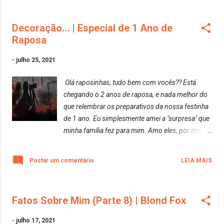
Decoração... | Especial de 1 Ano de
Raposa
-
julho 25, 2021
Olá raposinhas, tudo bem com vocês?? Está
chegando o 2 anos de raposa, e nada melhor do
que relembrar os preparativos da nossa festinha
de 1 ano. Eu simplesmente amei a "surpresa" que
minha família fez para mim. Amo eles, por me
apoiarem em qualquer decisão que faço. E meu
maior presente, foi essa festinha. Chega de falar
Postar um comentário
LEIA MAIS
e vamos para os preparativos da festinha. Como
será a de 2 anos, einnnnnn???!!!
Fatos Sobre Mim (Parte 8) | Blond Fox
-
julho 17, 2021