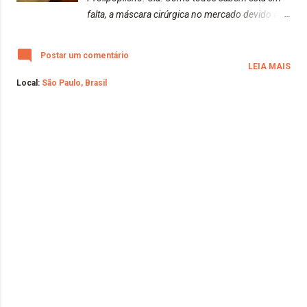
falta, a máscara cirúrgica no mercado devido a
grande procura. Eu mesma comprei caixas como
prevenção. Porém, depois de três semanas da
Postar um comentário
compra, fui informada que não receberia por
LEIA MAIS
falta do produto. Resumindo a estória, fiquei sem
Local:
São Paulo, Brasil
as máscaras de prevenção contra o COVID - 19.
Sou costureira de última hora e faço reparos
quando precisa. Como tenho retalhos de tecido
em casa, fiz como qualquer pessoa preocupada e
resolvi fazer. MEDIDAS: Um quadrado do tecido
TNT lavável ou tecido 100% algodão de 20x20
Elástico chato de 7mm ou elástico roliço de 16cm
Neste caso, utilizei o TNT duplo lavável.
HIGIENIZAÇÃO DAS MÁSCARAS: Água fervente
Tenho máquina de secar roupas. Pesquisei outra
forma de secagem, porém, não encontrei. Então,
tenho por mim que a secagem no varal e depois
p...