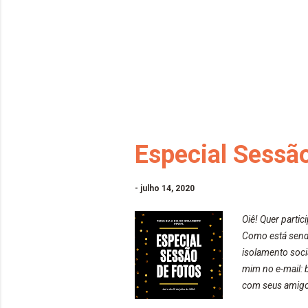
Especial Sessã
-
julho 14, 2020
Oiê! Quer parti
Como está sendo
isolamento soci
mim no e-mail: 
com seus amig