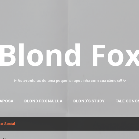
Pular para o conteúdo principal
Blond Fo
✨ As aventuras de uma pequena raposinha com sua câmera!! ✨
RAPOSA
BLOND FOX NA LUA
BLOND'S STUDY
FALE CONO
o Social