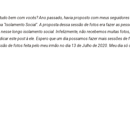
, tudo bem com vocês? Ano passado, havia proposto com meus seguidores
a "Isolamento Social". A proposta dessa sessão de fotos era fazer as pes
 nesse longo isolamento social. Infelizmente, não recebemos muitas fotos
dedicar este post à ele. Espero que um dia possamos fazer mais sessões de
são de fotos feita pelo meu irmão no dia 13 de Julho de 2020. Meu dia só 
te de bolacha maisena hahaha Parece que meu dia não vai para frente, se
acontece isso? Sou fascinado por bolacha. Qualquer tipo kkkkk Depois de
 Atualmente, faço matemática e português... ...