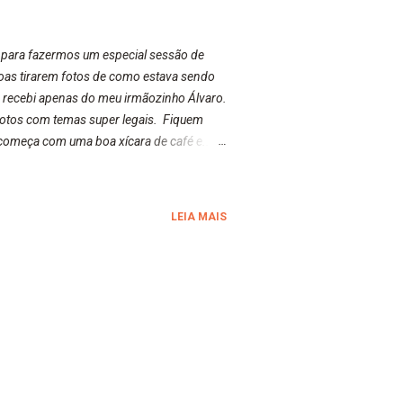
 para fazermos um especial sessão de
soas tirarem fotos de como estava sendo
, recebi apenas do meu irmãozinho Álvaro.
 fotos com temas super legais. Fiquem
começa com uma boa xícara de café e....
 eu não comer minhas boalchinhas. Com
 tomar o meu café da manhã, faço a minha
LEIA MAIS