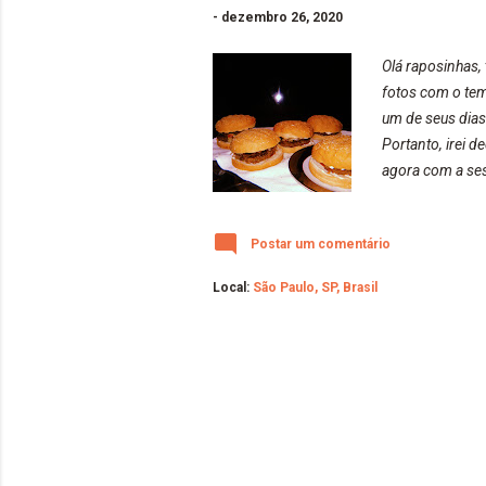
-
dezembro 26, 2020
Olá raposinhas
fotos com o tem
um de seus dias
Portanto, irei 
agora com a ses
um pacote gigan
vocês, também, 
Postar um comentário
lição do Kumon.
Local:
São Paulo, SP, Brasil