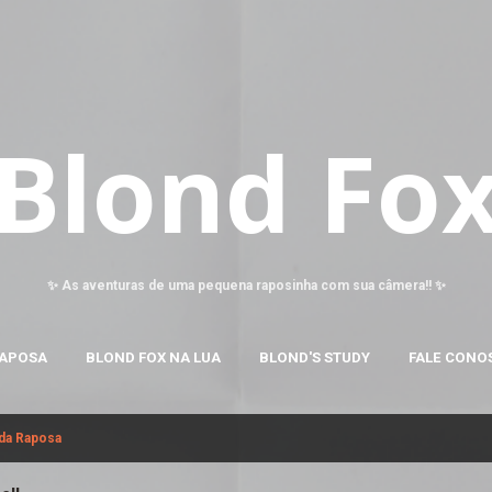
Pular para o conteúdo principal
Blond Fo
✨ As aventuras de uma pequena raposinha com sua câmera!! ✨
RAPOSA
BLOND FOX NA LUA
BLOND'S STUDY
FALE CONO
 da Raposa