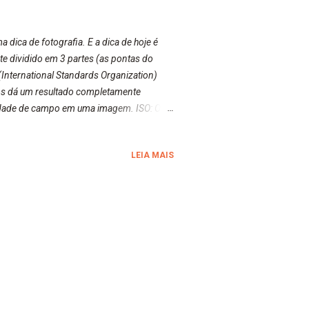
ica de fotografia. E a dica de hoje é
te dividido em 3 partes (as pontas do
(International Standards Organization)
nos dá um resultado completamente
ndidade de campo em uma imagem. ISO: O
velocidade do obturador afeta o
 vocês tenham gostado! Beijos da raposa
LEIA MAIS