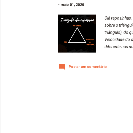
-
maio 01, 2020
Olá raposinhas,
sobre o triângu
triângulo), do 
Velocidade do o
diferente nas n
ISO refere-se a 
embaçamento ou
Postar um comentário
e até a próxima 