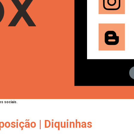
s sociais.
posição | Diquinhas