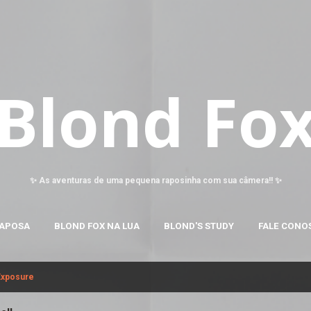
Pular para o conteúdo principal
Blond Fo
✨ As aventuras de uma pequena raposinha com sua câmera!! ✨
RAPOSA
BLOND FOX NA LUA
BLOND'S STUDY
FALE CONO
Exposure