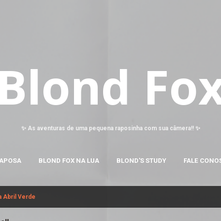
Pular para o conteúdo principal
Blond Fo
✨ As aventuras de uma pequena raposinha com sua câmera!! ✨
RAPOSA
BLOND FOX NA LUA
BLOND'S STUDY
FALE CONO
 Abril Verde