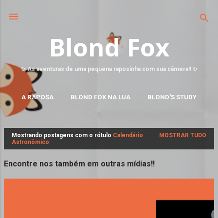
Blond Fox
✨ As aventuras de uma pequena raposinha com sua câmera!! ✨
A RAPOSA
BLOND FOX NA LUA
BLOND'S STUDY
MAIS…
FALE CONOSCO
Mostrando postagens com o rótulo
Calendário
MOSTRAR TUDO
P
Astronômico
o
s
Encontre nos também em outras mídias!!
t
a
g
e
n