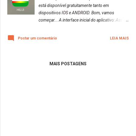
está disponível gratuitamente tanto em
dispositivos IOS e ANDROID. Bom, vamos
começar... A interface inicial do aplicativo: Assim
que clicar na câmera a cima, irá mudar a interface
E assim teremos na página inicial: Biblioteca:
Postar um comentário
LEIA MAIS
Vamos começar testando as funções: 1) Imagem
na qualidade alta e com efeitos de luz 2) Imagem
na qualidade alta e com efeitos desligados 3)
Imagem na qualidade baixa e com efeitos ligados
MAIS POSTAGENS
e desligados (ambos deram no mesmo
resultado) Essa foi o aplicativo testado de hoje.
Gosto muito de utilizar o HUJI, quando quero
deixar um efeito vintage nas fotos. Beijos da
raposa