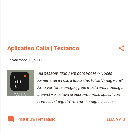
Aplicativo Calla | Testando
-
novembro 28, 2019
Olá pessoal, tudo bem com vocês?? Vocês
sabem que eu sou a louca das fotos Vintage, né?!
Amo ver fotos antigas, pois me dá uma nostalgia
incrível ♥️ E estava procurando mais aplicativos
com essa "pegada" de fotos antigas e acabei
achando um chamado CALLA. Inicialmente,
gostei bastante dele. Utilizo um celular que não
Postar um comentário
LEIA MAIS
está tão em alta, pois possui um sistema
operacional antigo, mas, ainda não obtive