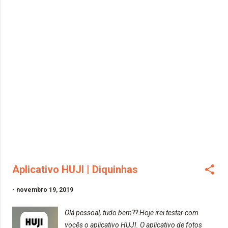
nenhum problema em relação a isso. O aplicativo
está disponível gratuitamente (versão com
anúncios), assim como o HUJI, na App Store
(IOS) e Google Play (Android). Vamos começar...
Logo, de início, o aplicativo ja abre na sua "tela
inicial". Ele possui um display de uma fácil
visualização e não é tão complicado, comparado
a outros aplicativos. Ele possui em sua biblioteca,
a função para importar fotos, da qual permite
colocar apenas 1 filtro (ele que escolhe). As fotos
a seguir foram tiradas tanto com o foco baixo e o
foco baixo, e com o filtro que o p...
Aplicativo HUJI | Diquinhas
-
novembro 19, 2019
Olá pessoal, tudo bem?? Hoje irei testar com
vocês o aplicativo HUJI. O aplicativo de fotos