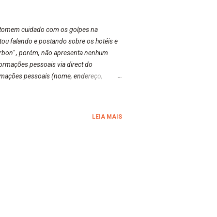
e tomem cuidado com os golpes na
tou falando e postando sobre os hotéis e
ourbon" , porém, não apresenta nenhum
ormações pessoais via direct do
ormações pessoais (nome, endereço,
les me informaram que há vários perfis que
uspeite de perfis que pedem informações
ostando com o conse...
LEIA MAIS