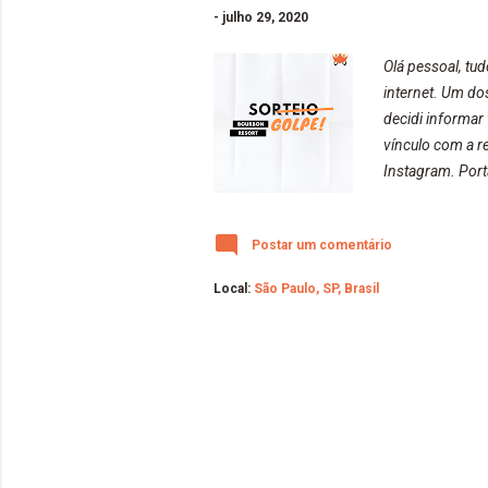
-
julho 29, 2020
Olá pessoal, tu
internet. Um do
decidi informar
vínculo com a r
Instagram. Por
celular...), nã
estão dando gol
Postar um comentário
pessoais via re
Local:
São Paulo, SP, Brasil