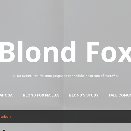
Pular para o conteúdo principal
Blond Fo
✨ As aventuras de uma pequena raposinha com sua câmera!! ✨
RAPOSA
BLOND FOX NA LUA
BLOND'S STUDY
FALE CONO
ourbon