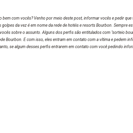
do bem com vocês? Venho por meio deste post, informar vocês e pedir qu
s golpes da vez é em nome da rede de hotéis e resorts Bourbon. Sempre es
 vocês sobre o assunto. Alguns dos perfis são entitulados com "sorteio b
ede Bourbon. E com isso, eles entram em contato com a vítima e pedem inf
tanto, se algum desses perfis entrarem em contato com você pedindo inf
o passem e denunciem o perfil. Entrei em contato com o Bourbon Atibaia e e
pe em nome deles. Por isso, tomem cuidado e fiquem em alerta! Sempre s
des sociais. Abaixo, irei deixar a mensagem que eles me enviaram (estou p