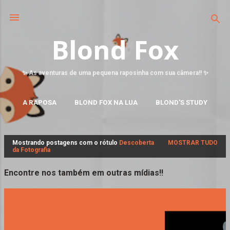
Blond Fox
✨ As aventuras de uma pequena raposinha com sua câmera!! ✨
A RAPOSA
BLOND FOX NA LUA
BLOND'S STUDY
MAIS…
FALE CONOSCO
Mostrando postagens com o rótulo
Descoberta
MOSTRAR TUDO
P
da Fotografia
o
s
Encontre nos também em outras mídias!!
t
a
g
e
n