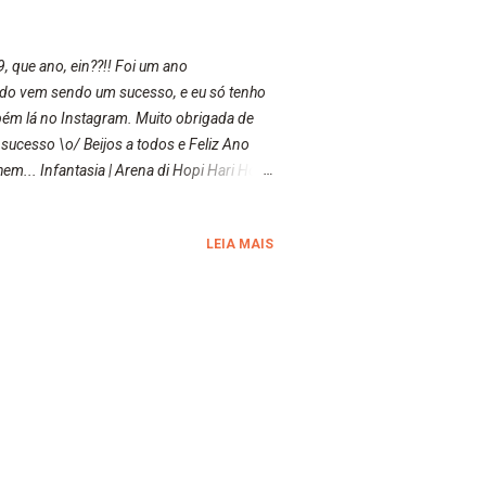
 que ano, ein??!! Foi um ano
udo vem sendo um sucesso, e eu só tenho
ém lá no Instagram. Muito obrigada de
 sucesso \o/ Beijos a todos e Feliz Ano
m... Infantasia | Arena di Hopi Hari Hora
e (2019) Kaminda Mundi | Euro Restaurandi
a do Horror | Apocalipse (...
LEIA MAIS