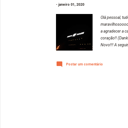
-
janeiro 01, 2020
Olá pessoal, tu
maravilhosooooo
a agradecer a 
coração!! (Dank
Novo!!! A segui
do Horror | Sac
Mistieri Estrad
Postar um comentário