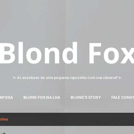
Pular para o conteúdo principal
Blond Fo
✨ As aventuras de uma pequena raposinha com sua câmera!! ✨
RAPOSA
BLOND FOX NA LUA
BLOND'S STUDY
FALE CONO
ctiva