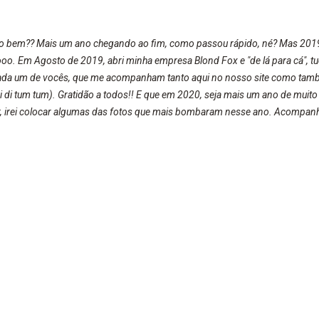
do bem?? Mais um ano chegando ao fim, como passou rápido, né? Mas 2019,
o. Em Agosto de 2019, abri minha empresa Blond Fox e "de lá para cá", t
cada um de vocês, que me acompanham tanto aqui no nosso site como tamb
i di tum tum). Gratidão a todos!! E que em 2020, seja mais um ano de muito
r, irei colocar algumas das fotos que mais bombaram nesse ano. Acompanhe
rificium (2018) Infantasia | Arena di Hopi Hari Hora do Horror | Apocalips
a Hora do Horror | Cidade dos Esquecidos (2015) Wild West Wild West Hor