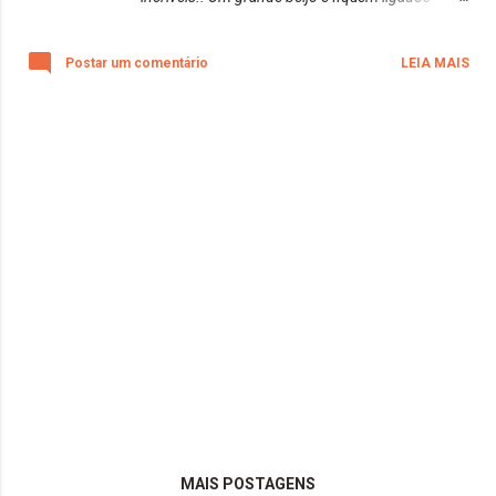
aqui... Catchuro, feliz natal. Tudo de bom sempre
para você e toda a sua família! Que Deus os
Postar um comentário
LEIA MAIS
abençoe sempre 🐾 😘
MAIS POSTAGENS