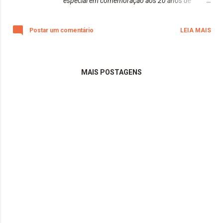
especial em comemoração aos 20 anos de
casamento de meus pais. Todas as fotos foram
feitas inteiramente com a minha nova câmera
Postar um comentário
LEIA MAIS
(Canon EOS Rebel T7+). Espero que gostem!
Beijos da raposa!
MAIS POSTAGENS