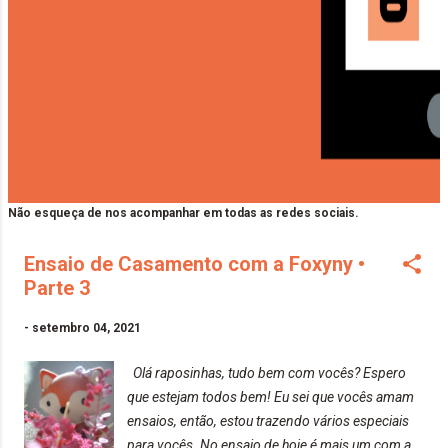
Não esqueça de nos acompanhar em todas as redes sociais.
Ensaio de Casamento com a Foxyny •
Parte 3
-
setembro 04, 2021
Olá raposinhas, tudo bem com vocês? Espero
que estejam todos bem! Eu sei que vocês amam
ensaios, então, estou trazendo vários especiais
para vocês. No ensaio de hoje é mais um com a