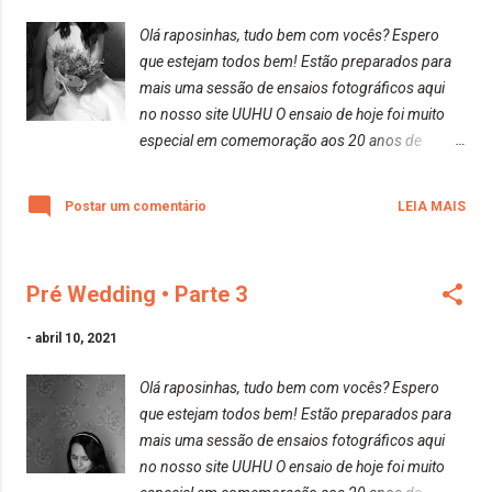
Olá raposinhas, tudo bem com vocês? Espero
que estejam todos bem! Estão preparados para
mais uma sessão de ensaios fotográficos aqui
no nosso site UUHU O ensaio de hoje foi muito
especial em comemoração aos 20 anos de
casamento de meus pais. Todas as fotos foram
feitas inteiramente com a minha nova câmera
Postar um comentário
LEIA MAIS
(Canon EOS Rebel T7+). Espero que gostem!
Beijos da raposa!
Pré Wedding • Parte 3
-
abril 10, 2021
Olá raposinhas, tudo bem com vocês? Espero
que estejam todos bem! Estão preparados para
mais uma sessão de ensaios fotográficos aqui
no nosso site UUHU O ensaio de hoje foi muito