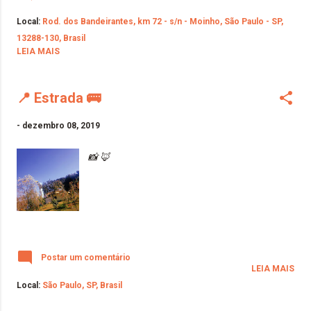
Local:
Rod. dos Bandeirantes, km 72 - s/n - Moinho, São Paulo - SP,
13288-130, Brasil
LEIA MAIS
📍 Estrada 🚌
-
dezembro 08, 2019
📸 🦊
Postar um comentário
LEIA MAIS
Local:
São Paulo, SP, Brasil