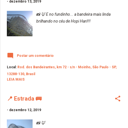
-
dezembro 13, 2019
📸 🦊 E no fundinho... a bandeira mais linda
brilhando no céu de Hopi Hari!!!
Postar um comentário
Local:
Rod. dos Bandeirantes, km 72 - s/n - Moinho, São Paulo - SP,
13288-130, Brasil
LEIA MAIS
📍 Estrada 🚌
-
dezembro 12, 2019
📸 🦊