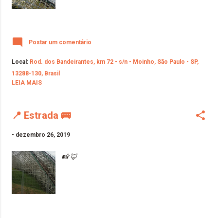
Postar um comentário
Local:
Rod. dos Bandeirantes, km 72 - s/n - Moinho, São Paulo - SP,
13288-130, Brasil
LEIA MAIS
📍 Estrada 🚌
-
dezembro 26, 2019
📸 🦊