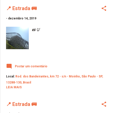
📍 Estrada 🚌
-
dezembro 14, 2019
📸 🦊
Postar um comentário
Local:
Rod. dos Bandeirantes, km 72 - s/n - Moinho, São Paulo - SP,
13288-130, Brasil
LEIA MAIS
📍 Estrada 🚌