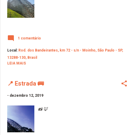
1 comentário
Local:
Rod. dos Bandeirantes, km 72 - s/n - Moinho, São Paulo - SP,
13288-130, Brasil
LEIA MAIS
📍 Estrada 🚌
-
dezembro 12, 2019
📸 🦊