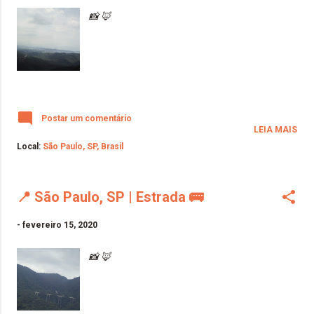
📸 🦊
Postar um comentário
LEIA MAIS
Local:
São Paulo, SP, Brasil
📍 São Paulo, SP | Estrada 🚌
-
fevereiro 15, 2020
📸 🦊