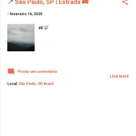
📍 São Paulo, SP | Estrada 🚌
-
fevereiro 16, 2020
📸 🦊
Postar um comentário
LEIA MAIS
Local:
São Paulo, SP, Brasil