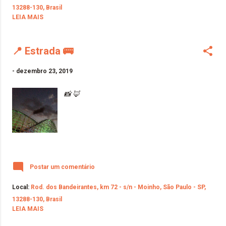
13288-130, Brasil
LEIA MAIS
📍 Estrada 🚌
-
dezembro 23, 2019
📸 🦊
Postar um comentário
Local:
Rod. dos Bandeirantes, km 72 - s/n - Moinho, São Paulo - SP,
13288-130, Brasil
LEIA MAIS