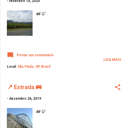
-
fevereiro 14, 2020
📸 🦊
Postar um comentário
LEIA MAIS
Local:
São Paulo, SP, Brasil
📍 Estrada 🚌
-
dezembro 26, 2019
📸 🦊