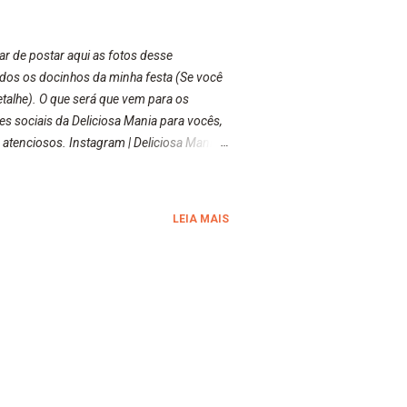
r de postar aqui as fotos desse
todos os docinhos da minha festa (Se você
talhe). O que será que vem para os
es sociais da Deliciosa Mania para vocês,
atenciosos. Instagram | Deliciosa Mania:
/pt-br.facebook.com/deliciosamania
LEIA MAIS