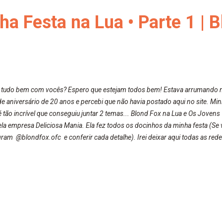
a Festa na Lua • Parte 1 | 
, tudo bem com vocês? Espero que estejam todos bem! Estava arrumando m
de aniversário de 20 anos e percebi que não havia postado aqui no site. Mi
 tão incrível que conseguiu juntar 2 temas... Blond Fox na Lua e Os Jovens
la empresa Deliciosa Mania. Ela fez todos os docinhos da minha festa (Se 
ram @blondfox.ofc e conferir cada detalhe). Irei deixar aqui todas as rede
demais. Além dos doces, serem maravilhosos e deliciosos, eles são muito 
tagram.com/deliciosamania/?hl=pt-br Facebook | Deliciosa Mania: https:
ar que é indicação da Blond Fox! Espero que gostem e ...