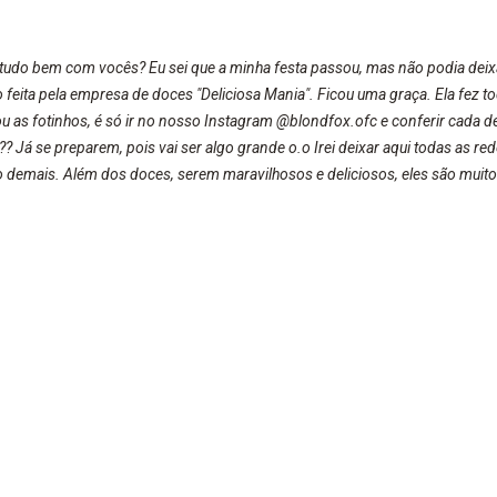
 tudo bem com vocês? Eu sei que a minha festa passou, mas não podia deixa
do feita pela empresa de doces "Deliciosa Mania". Ficou uma graça. Ela fez 
as fotinhos, é só ir no nosso Instagram @blondfox.ofc e conferir cada de
 Já se preparem, pois vai ser algo grande o.o Irei deixar aqui todas as red
demais. Além dos doces, serem maravilhosos e deliciosos, eles são muito 
tagram.com/deliciosamania/?hl=pt-br Facebook | Deliciosa Mania: https:/
am gostado. Beijos da raposa!!