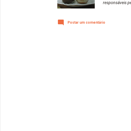
responsáveis pe
no nosso Instag
pois recomendo 
Postar um comentário
https://www.ins