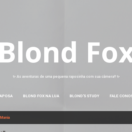
Pular para o conteúdo principal
Blond Fo
✨ As aventuras de uma pequena raposinha com sua câmera!! ✨
RAPOSA
BLOND FOX NA LUA
BLOND'S STUDY
FALE CONO
 Mania