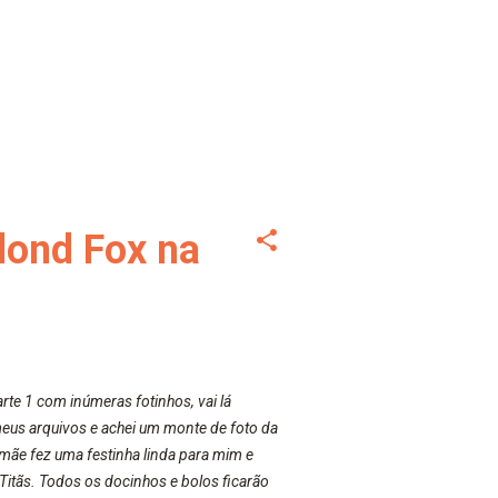
Blond Fox na
te 1 com inúmeras fotinhos, vai lá
meus arquivos e achei um monte de foto da
 mãe fez uma festinha linda para mim e
 Titãs. Todos os docinhos e bolos ficarão