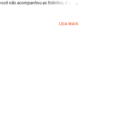
você não acompanhou as fotinhos, é só ir
s sociais da Deliciosa Mania para vocês,
atenciosos. Instagram | Deliciosa Mania:
LEIA MAIS