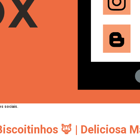
s sociais.
iscoitinhos 🦊 | Deliciosa M