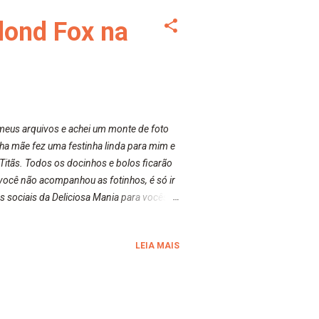
Blond Fox na
eus arquivos e achei um monte de foto
nha mãe fez uma festinha linda para mim e
 Titãs. Todos os docinhos e bolos ficarão
você não acompanhou as fotinhos, é só ir
s sociais da Deliciosa Mania para vocês,
atenciosos. Instagram | Deliciosa Mania:
//pt-br.facebook.com/deliciosamania Não
LEIA MAIS