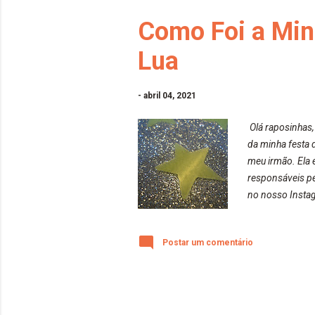
Como Foi a Minh
Lua
-
abril 04, 2021
Olá raposinhas
da minha festa 
meu irmão. Ela é
responsáveis pe
no nosso Instag
pois recomendo 
https://www.ins
Postar um comentário
esqueçam de fal