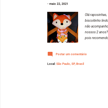
-
maio 22, 2021
Olá raposinhas,
biscoitinho lin
não acompanhou 
nossos 2 anos???
pois recomendo 
https://www.ins
Espero que tenh
Postar um comentário
Local:
São Paulo, SP, Brasil