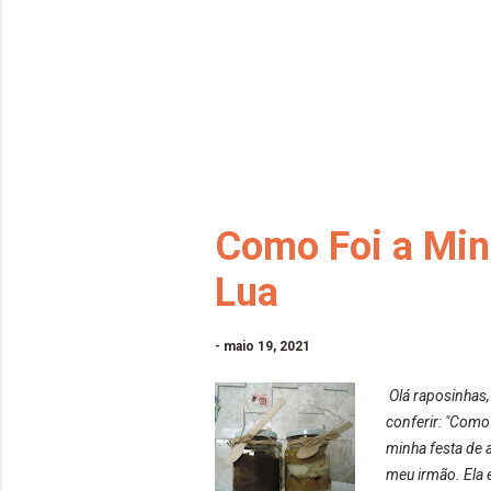
Como Foi a Minh
Lua
-
maio 19, 2021
Olá raposinhas,
conferir: "Como
minha festa de 
meu irmão. Ela é