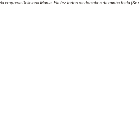
la empresa Deliciosa Mania. Ela fez todos os docinhos da minha festa (Se 
ram @blondfox.ofc e conferir cada detalhe). Irei deixar aqui todas as rede
demais. Além dos doces, serem maravilhosos e deliciosos, eles são muito 
tagram.com/deliciosamania/?hl=pt-br Facebook | Deliciosa ...