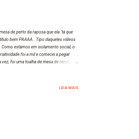
esa de perto da raposa que ela "tá que
título bem PAAAA.. Tipo daqueles vídeos
da. Como estamos em isolamento social, o
riatividade foi a mil e comecei a pegar
a vez, foi uma toalha de mesa de renda.
mbém com o foco e o desfoque da câmera.
i que ficou bem legal. Vale a tentativa de
LEIA MAIS