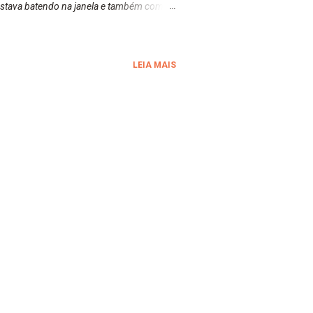
e estava batendo na janela e também com o
ado você acompanha abaixo. Eu achei que
a você que está lendo este post, tentar
LEIA MAIS