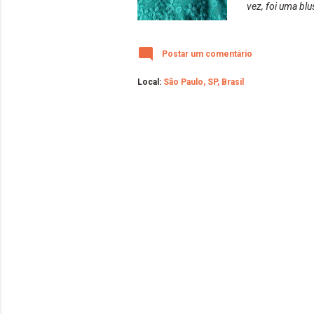
vez, foi uma bl
foco e o desfoq
ficou bem legal.
Postar um comentário
ousar e brincar
Local:
São Paulo, SP, Brasil