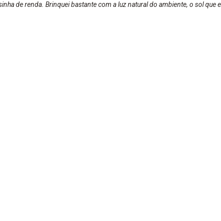
usinha de renda. Brinquei bastante com a luz natural do ambiente, o sol qu
ue da câmera. Tentei de algum jeito encaixar a blusinha na foto e o result
 Vale a tentativa de tentar algo novo e diferente. Fica aqui um incentivo par
 com os objetos que você encontrar em sua casa, pois fotograf...