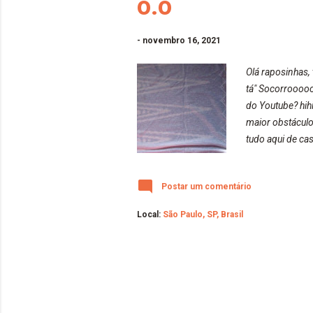
o.o
-
novembro 16, 2021
Olá raposinhas,
tá" Socorrooooo
do Youtube? hih
maior obstáculo 
tudo aqui de ca
Brinquei bastan
Tentei de algum 
Postar um comentário
tentar algo novo
Local:
São Paulo, SP, Brasil