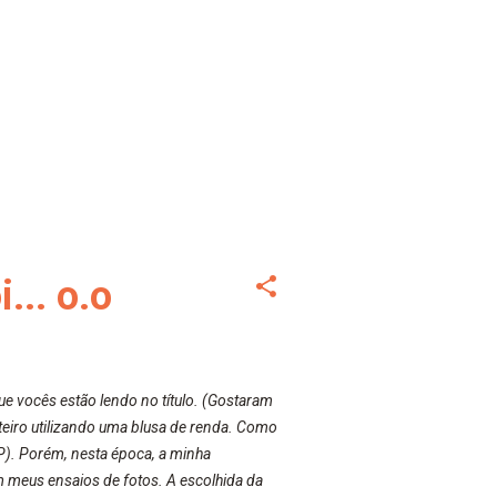
... o.o
e vocês estão lendo no título. (Gostaram
teiro utilizando uma blusa de renda. Como
:P). Porém, nesta época, a minha
em meus ensaios de fotos. A escolhida da