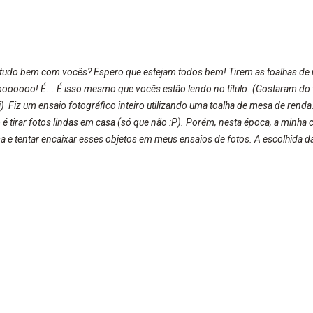
 tudo bem com vocês? Espero que estejam todos bem! Tirem as toalhas de m
oooooo! É... É isso mesmo que vocês estão lendo no título. (Gostaram do 
i) Fiz um ensaio fotográfico inteiro utilizando uma toalha de mesa de ren
é tirar fotos lindas em casa (só que não :P). Porém, nesta época, a minha c
sa e tentar encaixar esses objetos em meus ensaios de fotos. A escolhida d
te com a luz natural do ambiente, o sol que estava batendo na janela e ta
jeito encaixar a toalha na foto e o resultado você acompanha abaixo. Eu ache
 e diferente. Fica aqui um incentivo para voc...