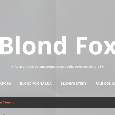
Pular para o conteúdo principal
Blond Fo
✨ As aventuras de uma pequena raposinha com sua câmera!! ✨
RAPOSA
BLOND FOX NA LUA
BLOND'S STUDY
FALE CONO
m Cenário