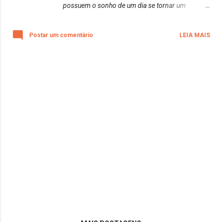
possuem o sonho de um dia se tornar um
fotógrafo profissional. Jamais desistam!
Estamos aqui para isso ♥️ Que a raposinha
Postar um comentário
LEIA MAIS
continue inspirando diversas pessoas a entrarem
nesse mundo incrível que é a fotografia, como
ela tem feito!! Beijos da raposa!