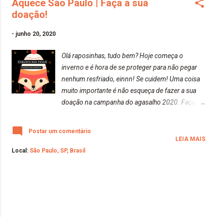
Aquece São Paulo | Faça a sua
doação!
-
junho 20, 2020
Olá raposinhas, tudo bem? Hoje começa o
inverno e é hora de se proteger para não pegar
nenhum resfriado, einnn! Se cuidem! Uma coisa
muito importante é não esqueça de fazer a sua
doação na campanha do agasalho 2020. Faça
uma pessoa feliz e quentinha ♥️ Para saber mais
informações é só entrar no site do Aquece São
Postar um comentário
Paulo: 💻 http://aquecesp.org.br/ Você tem até o
LEIA MAIS
dia 30 de Junho para fazer a sua doação nos
Local:
São Paulo, SP, Brasil
pontos de coleta espalhados pela cidade de São
Paulo. Lembrando que todas as peças doadas
devem estar em ótimo estado. Pontos de coleta
espalhados pela cidade: ✨ Sede ACSP Rua Boa
Vista, 51 Tel.: 11 3180 3737 ✨ Distrital Centro