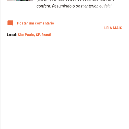
conferir. Resumindo o post anterior, eu falei
bastante sobre a importância de um Dress Code
para os profissionais de fotografia. A roupa que
Postar um comentário
você usa em um ensaio diz muito sobre quem
LEIA MAIS
você é e principal sobre a sua empresa. As
Local:
São Paulo, SP, Brasil
roupas passam credibilidade e muito mais. Vale
muito a pena, você ir lá conferir. Bom, neste post,
tive a ideia de mostrar alguns looks que utilizaria
para os ensaios fotográficos. Atualmente, não
faço ensaios, pois ainda sou uma aprendiz de
fotografia, porém, no futuro, não descarto a
possibilidade de vir a fazer ensaios pelo mundo
:P Que esses looks sirvam de inspiração a você
que, assim como eu, não fazia ideia do que usar.
Infelizmente, na internet, não achei nada que me
ajudasse neste quesito. Fiz uma longa e extensa
pesquisa e claro, com tudo que aprendi na min...