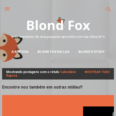
Blond Fox
✨ As aventuras de uma pequena raposinha com sua câmera!! ✨
A RAPOSA
BLOND FOX NA LUA
BLOND'S STUDY
MAIS…
FALE CONOSCO
Mostrando postagens com o rótulo
Calendário
MOSTRAR TUDO
P
Raposa
o
s
Encontre nos também em outras mídias!!
t
a
g
e
n