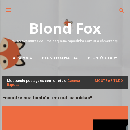
Blond Fox
✨ As aventuras de uma pequena raposinha com sua câmera!! ✨
A RAPOSA
BLOND FOX NA LUA
BLOND'S STUDY
MAIS…
FALE CONOSCO
Mostrando postagens com o rótulo
Caneca
MOSTRAR TUDO
P
Raposa
o
s
Encontre nos também em outras mídias!!
t
a
g
e
n