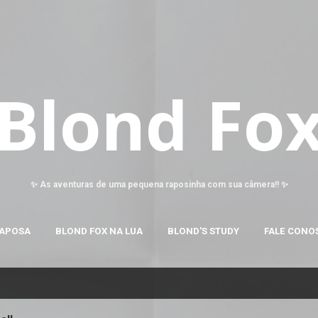
Pular para o conteúdo principal
Blond Fo
✨ As aventuras de uma pequena raposinha com sua câmera!! ✨
RAPOSA
BLOND FOX NA LUA
BLOND'S STUDY
FALE CONO