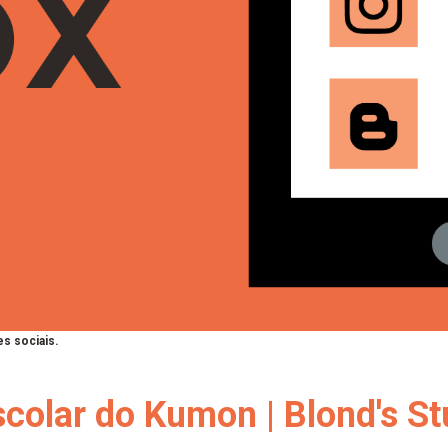
s sociais.
colar do Kumon | Blond's S