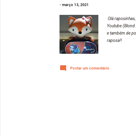
-
março 13, 2021
Olá raposinhas,
Youtube (Blond 
e também de pos
raposa!!
Postar um comentário