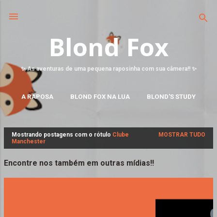
Blond Fox
✨ As aventuras de uma pequena raposinha com sua câmera!! ✨
A RAPOSA
BLOND FOX NA LUA
BLOND'S STUDY
MAIS…
FALE CONOSCO
Mostrando postagens com o rótulo
Clube
MOSTRAR TUDO
P
Manchester
o
s
Encontre nos também em outras mídias!!
t
a
g
e
n