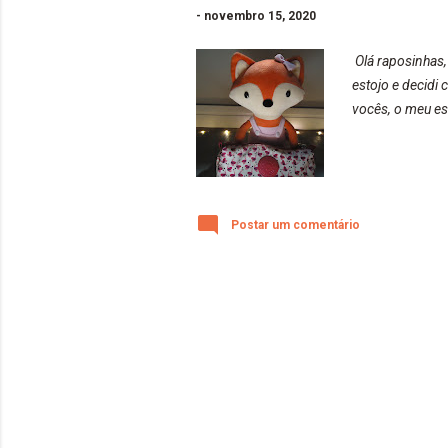
-
novembro 15, 2020
Olá raposinhas
estojo e decidi
vocês, o meu est
Postar um comentário