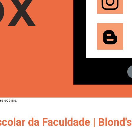
s sociais.
colar da Faculdade | Blond'