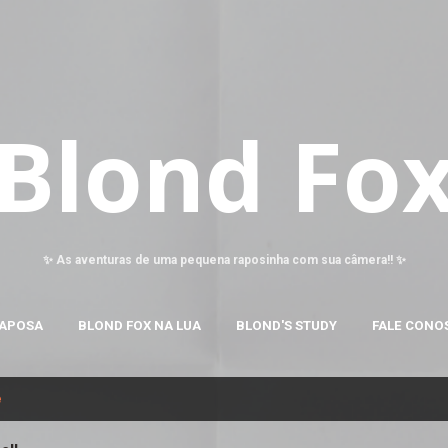
Pular para o conteúdo principal
Blond Fo
✨ As aventuras de uma pequena raposinha com sua câmera!! ✨
RAPOSA
BLOND FOX NA LUA
BLOND'S STUDY
FALE CONO
e