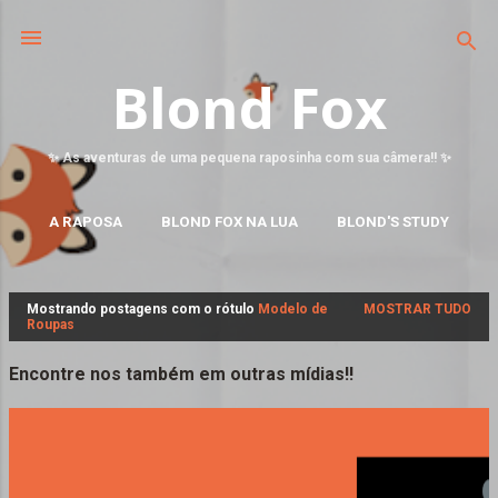
Blond Fox
✨ As aventuras de uma pequena raposinha com sua câmera!! ✨
A RAPOSA
BLOND FOX NA LUA
BLOND'S STUDY
MAIS…
FALE CONOSCO
Mostrando postagens com o rótulo
Modelo de
MOSTRAR TUDO
P
Roupas
o
s
Encontre nos também em outras mídias!!
t
a
g
e
n