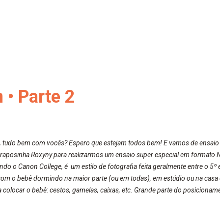
 • Parte 2
 tudo bem com vocês? Espero que estejam todos bem! E vamos de ensaio e
raposinha Roxyny para realizarmos um ensaio super especial em formato 
o o Canon College, é um estilo de fotografia feita geralmente entre o 5º 
om o bebê dormindo na maior parte (ou em todas), em estúdio ou na casa do
a colocar o bebê: cestos, gamelas, caixas, etc. Grande parte do posiciona
o iguais ou similares a como o bebê estava dentro do útero materno. Nesse
pais e irmãos. São fotos nas quais o fotógrafo dirige e posiciona o bebê j