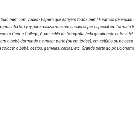
 tudo bem com vocês? Espero que estejam todos bem! E vamos de ensaio e
raposinha Roxyny para realizarmos um ensaio super especial em formato 
o o Canon College, é um estilo de fotografia feita geralmente entre o 5º 
om o bebê dormindo na maior parte (ou em todas), em estúdio ou na casa do
a colocar o bebê: cestos, gamelas, caixas, etc. Grande parte do posiciona
o iguais ou similares a como o bebê estava dentro do útero materno. Nesse
pais e irmãos. São fotos nas quais o fotógrafo dirige e posiciona o bebê j
sa... Espero que gostem! Beijos da raposa!