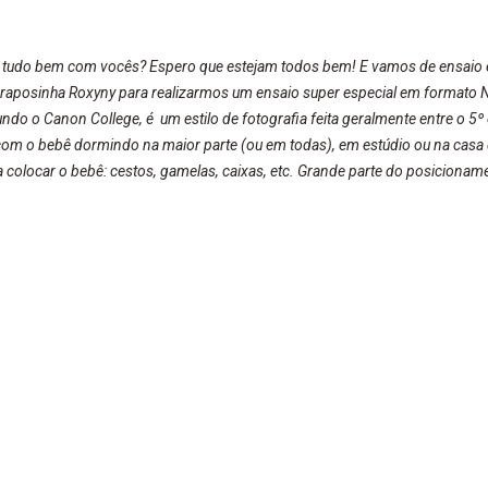
 tudo bem com vocês? Espero que estejam todos bem! E vamos de ensaio e
raposinha Roxyny para realizarmos um ensaio super especial em formato 
o o Canon College, é um estilo de fotografia feita geralmente entre o 5º 
om o bebê dormindo na maior parte (ou em todas), em estúdio ou na casa do
a colocar o bebê: cestos, gamelas, caixas, etc. Grande parte do posiciona
o iguais ou similares a como o bebê estava dentro do útero materno. Nesse
pais e irmãos. São fotos nas quais o fotógrafo dirige e posiciona o bebê j
sa... Espero que gostem! Beijos da raposa!