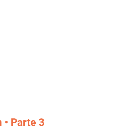
sa... Espero que gostem! Beijos da raposa!
 • Parte 3