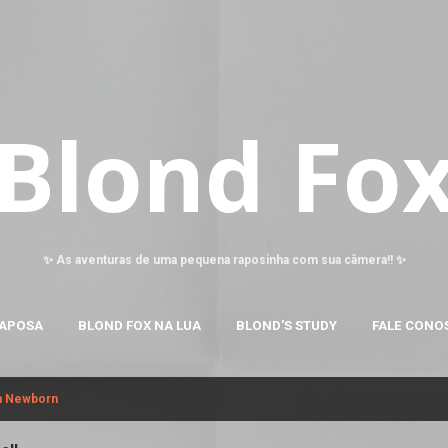
Pular para o conteúdo principal
Blond Fo
✨ As aventuras de uma pequena raposinha com sua câmera!! ✨
RAPOSA
BLOND FOX NA LUA
BLOND'S STUDY
FALE CONO
ia Newborn