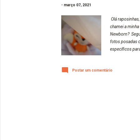
-
março 07, 2021
Olá raposinhas,
chamei a minha 
Newborn? Segund
fotos posadas c
específicos par
alguns deles sã
posadas com os 
Postar um comentário
ensaios da rapo