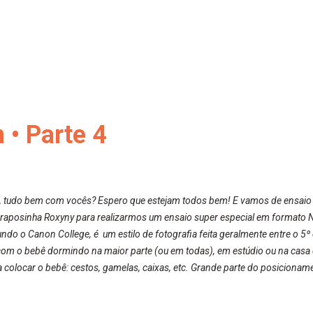
 • Parte 4
 tudo bem com vocês? Espero que estejam todos bem! E vamos de ensaio e
raposinha Roxyny para realizarmos um ensaio super especial em formato 
o o Canon College, é um estilo de fotografia feita geralmente entre o 5º 
om o bebê dormindo na maior parte (ou em todas), em estúdio ou na casa do
a colocar o bebê: cestos, gamelas, caixas, etc. Grande parte do posiciona
o iguais ou similares a como o bebê estava dentro do útero materno. Nesse
pais e irmãos. São fotos nas quais o fotógrafo dirige e posiciona o bebê j