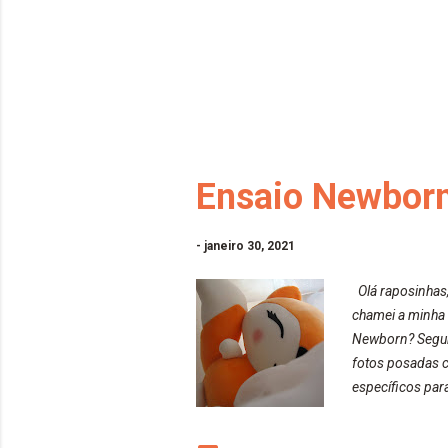
Ensaio Newborn
-
janeiro 30, 2021
Olá raposinhas,
chamei a minha 
Newborn? Segund
fotos posadas c
específicos par
alguns deles sã
posadas com os 