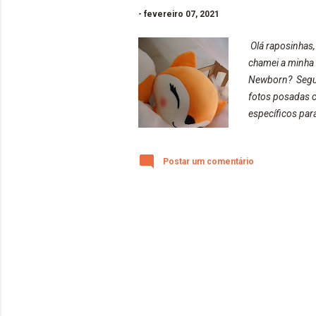
-
fevereiro 07, 2021
Olá raposinhas,
chamei a minha 
Newborn? Segund
fotos posadas c
específicos par
alguns deles sã
posadas com os 
Postar um comentário
ensaios da rapo