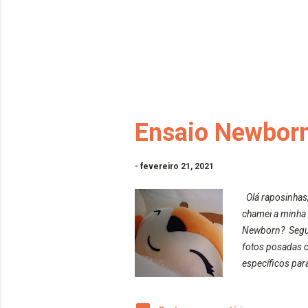
Ensaio Newborn
-
fevereiro 21, 2021
Olá raposinhas,
chamei a minha 
Newborn? Segund
fotos posadas c
específicos par
alguns deles sã
posadas com os 