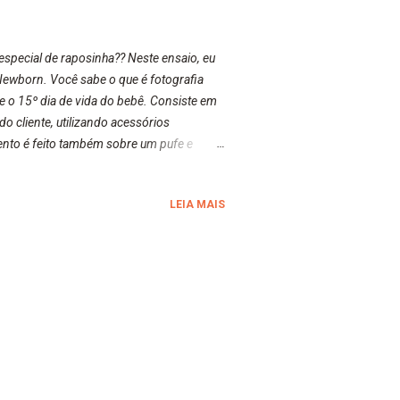
special de raposinha?? Neste ensaio, eu
Newborn. Você sabe o que é fotografia
e o 15º dia de vida do bebê. Consiste em
 cliente, utilizando acessórios
mento é feito também sobre um pufe e
 estilo Newborn também são feitas fotos
unto à família. Aguardem para mais
LEIA MAIS