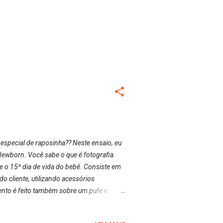
special de raposinha?? Neste ensaio, eu
Newborn. Você sabe o que é fotografia
e o 15º dia de vida do bebê. Consiste em
 cliente, utilizando acessórios
mento é feito também sobre um pufe e
 estilo Newborn também são feitas fotos
unto à família. Aguardem para mais