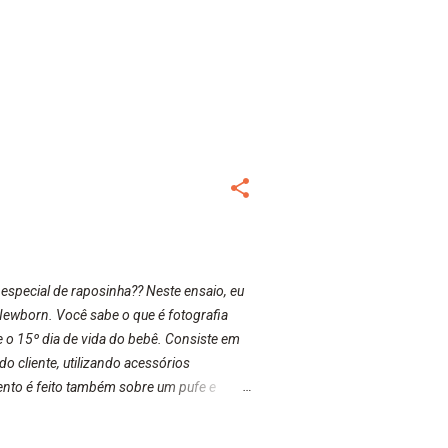
special de raposinha?? Neste ensaio, eu
Newborn. Você sabe o que é fotografia
e o 15º dia de vida do bebê. Consiste em
 cliente, utilizando acessórios
mento é feito também sobre um pufe e
 estilo Newborn também são feitas fotos
unto à família. Aguardem para mais