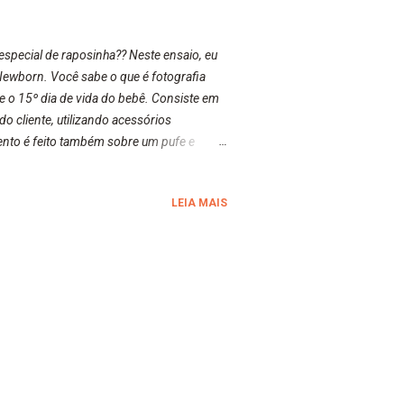
special de raposinha?? Neste ensaio, eu
Newborn. Você sabe o que é fotografia
e o 15º dia de vida do bebê. Consiste em
 cliente, utilizando acessórios
mento é feito também sobre um pufe e
 estilo Newborn também são feitas fotos
unto à família. Aguardem para mais
LEIA MAIS