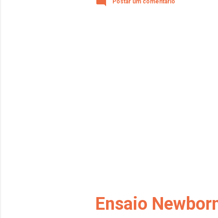
Postar um comentário
ensaios da rapo
Ensaio Newborn