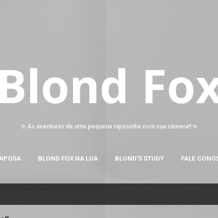
Pular para o conteúdo principal
Blond Fo
✨ As aventuras de uma pequena raposinha com sua câmera!! ✨
RAPOSA
BLOND FOX NA LUA
BLOND'S STUDY
FALE CONO