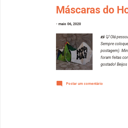
Máscaras do Ho
-
maio 06, 2020
📸 🦊 Olá pesso
Sempre coloquei 
postagem). Min
foram feitas com
gostado! Beijo
https://www.ad
Coisas de Mãe:
Postar um comentário