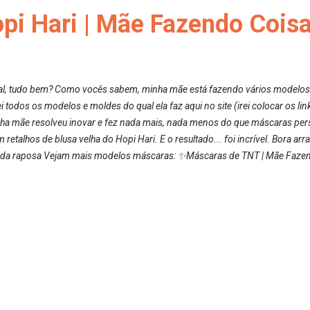
pi Hari | Mãe Fazendo Cois
al, tudo bem? Como vocês sabem, minha mãe está fazendo vários modelos d
todos os modelos e moldes do qual ela faz aqui no site (irei colocar os li
ha mãe resolveu inovar e fez nada mais, nada menos do que máscaras per
 retalhos de blusa velha do Hopi Hari. E o resultado... foi incrível. Bora a
s da raposa Vejam mais modelos máscaras: ✨Máscaras de TNT | Mãe Faze
rielly.com.br/2020/03/mascara-de-tnt-mae-fazendo-coisas-de-mae.html ✨
 https://www.adrielly.com.br/2020/04/mascaras-de-tecido-mae-fazendo-co