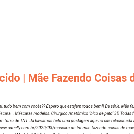
cido | Mãe Fazendo Coisas 
al, tudo bem com vocês?? Espero que estejam todos bem!! Da série: Mãe f
cara... Máscaras modelos: Cirúrgico Anatômico "bico de pato" 3D Todas 
 forro de TNT. Já havíamos feito uma postagem aqui no site relacionada 
//www.adrielly.com.br/2020/03/mascara-de-tnt-mae-fazendo-coisas-de-mae