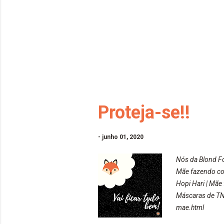
Proteja-se!!
-
junho 01, 2020
Nós da Blond F
Mãe fazendo co
Hopi Hari | Mã
Máscaras de TN
mae.html