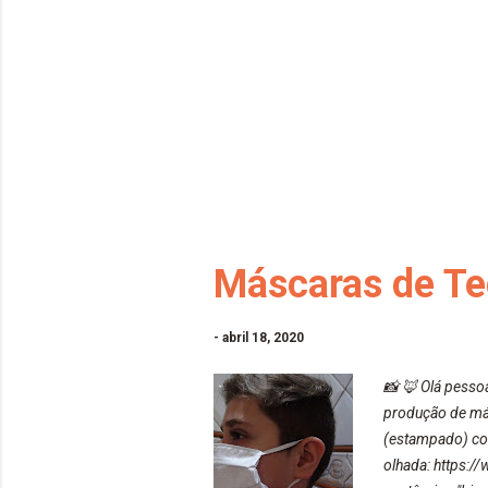
Máscaras de Te
-
abril 18, 2020
📸 🦊 Olá pesso
produção de más
(estampado) com
olhada: https: