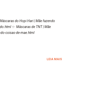
áscaras do Hopi Hari | Mãe fazendo
do.html ✨ Máscaras de TNT | Mãe
ndo-coisas-de-mae.html
LEIA MAIS