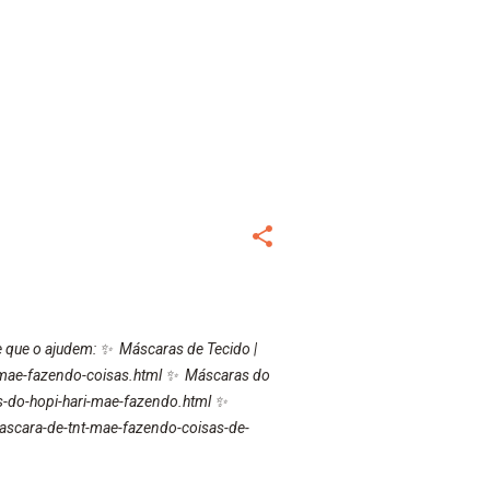
 que o ajudem: ✨ Máscaras de Tecido |
mae-fazendo-coisas.html ✨ Máscaras do
-do-hopi-hari-mae-fazendo.html ✨
scara-de-tnt-mae-fazendo-coisas-de-