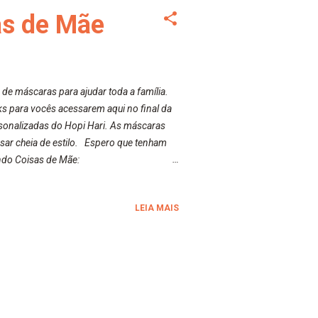
as de Mãe
e máscaras para ajudar toda a família.
nks para vocês acessarem aqui no final da
sonalizadas do Hopi Hari. As máscaras
rrasar cheia de estilo. Espero que tenham
ndo Coisas de Mãe:
 Máscaras de Tecido | Mãe Fazendo
isas.html
LEIA MAIS