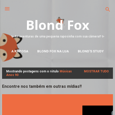
Blond Fox
✨ As aventuras de uma pequena raposinha com sua câmera!! ✨
A RAPOSA
BLOND FOX NA LUA
BLOND'S STUDY
MAIS…
FALE CONOSCO
Mostrando postagens com o rótulo
Músicas
MOSTRAR TUDO
P
Anos 90
o
s
Encontre nos também em outras mídias!!
t
a
g
e
n