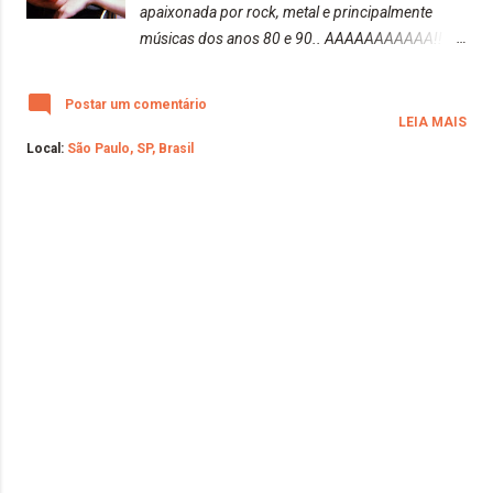
apaixonada por rock, metal e principalmente
músicas dos anos 80 e 90.. AAAAAAAAAAA!!
Decidi fazer uma pequena playlist de músicas dos
anos 80 e 90 "Old Vibes" para vocês curtirem
Postar um comentário
muito. Essas músicas não podem faltar em
LEIA MAIS
nenhuma ocasião. (As músicas estão em ordens
Local:
São Paulo, SP, Brasil
aleatórias). Sowing The Seeds Of Love | Tears For
Fears https://www.youtube.com/watch?
v=VAtGOESO7W8 Psycho Killer | Talking Heads
https://www.youtube.com/watch?v=eauZzwt8Ci8
Tainted Love | Soft Cell
https://www.youtube.com/watch?v=XZVpR3Pk-
r8 First And Last And Always | The Sisters Of
Mercy https://www.youtube.com/watch?
v=5IbhQFmXsZc Amphetamine Logic | The
Sisters Of Mercy
https://www.youtube.com/watch?v=-ckcPI88Ndg
Dominion / Mother Russia | The Sisters Of Mercy
https://www.youtube.com/watch?v=0NqBJQksIIo