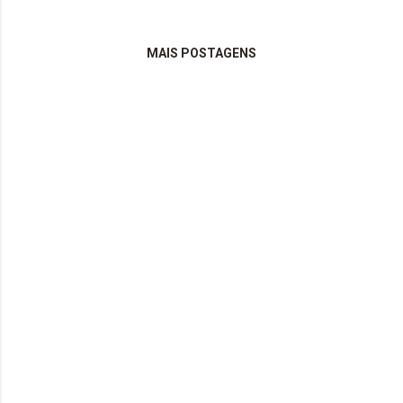
Flood II | The Sisters Of Mercy htt...
MAIS POSTAGENS