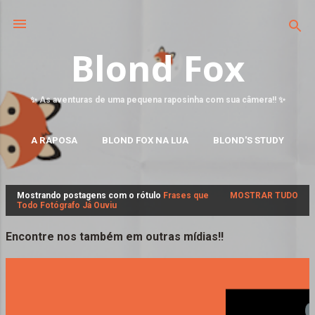
Blond Fox
✨ As aventuras de uma pequena raposinha com sua câmera!! ✨
A RAPOSA
BLOND FOX NA LUA
BLOND'S STUDY
MAIS…
FALE CONOSCO
Mostrando postagens com o rótulo
Frases que
MOSTRAR TUDO
P
Todo Fotógrafo Já Ouviu
o
s
Encontre nos também em outras mídias!!
t
a
g
e
n