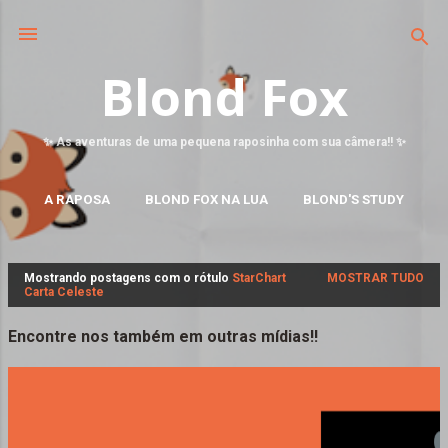
Blond Fox
✨ As aventuras de uma pequena raposinha com sua câmera!! ✨
A RAPOSA
BLOND FOX NA LUA
BLOND'S STUDY
MAIS…
FALE CONOSCO
Mostrando postagens com o rótulo
StarChart
MOSTRAR TUDO
P
Carta Celeste
o
s
Encontre nos também em outras mídias!!
t
a
g
e
n