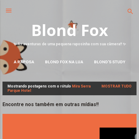
Blond Fox
✨ As aventuras de uma pequena raposinha com sua câmera!! ✨
A RAPOSA
BLOND FOX NA LUA
BLOND'S STUDY
MAIS…
FALE CONOSCO
Mostrando postagens com o rótulo
Mira Serra
MOSTRAR TUDO
P
Parque Hotel
o
s
Encontre nos também em outras mídias!!
t
a
g
e
n