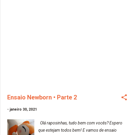
com o bebê dormindo na maior parte (ou em
todas), em estúdio ou na casa do cliente,
utilizando acessórios específicos para colocar o
bebê: cestos, gamelas, caixas, etc. Grande parte
do posicionamento é feito também sobre um
pufe e alguns deles são iguais ou similares a
como o bebê estava dentro do útero materno.
Nesse estilo Newborn também são feitas fotos
posadas com os pais e irmãos. São fotos nas
quais o fotógrafo dirige e posiciona o bebê junto
à família. Aguardem para mais ensaios da
raposa... Espero que gostem! Beijos da raposa!
Ensaio Newborn • Parte 2
-
janeiro 30, 2021
Olá raposinhas, tudo bem com vocês? Espero
que estejam todos bem! E vamos de ensaio