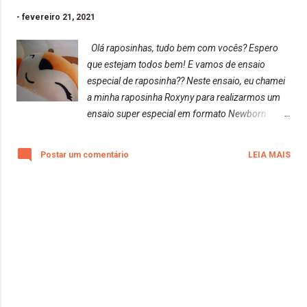
-
fevereiro 21, 2021
Olá raposinhas, tudo bem com vocês? Espero
que estejam todos bem! E vamos de ensaio
especial de raposinha?? Neste ensaio, eu chamei
a minha raposinha Roxyny para realizarmos um
ensaio super especial em formato Newborn.
Você sabe o que é fotografia Newborn?
Segundo o Canon College, é um estilo de
Postar um comentário
LEIA MAIS
fotografia feita geralmente entre o 5º e o 15º dia
de vida do bebê. Consiste em fotos posadas
com o bebê dormindo na maior parte (ou em
todas), em estúdio ou na casa do cliente,
utilizando acessórios específicos para colocar o
bebê: cestos, gamelas, caixas, etc. Grande parte
do posicionamento é feito também sobre um
pufe e alguns deles são iguais ou similares a
como o bebê estava dentro do útero materno.