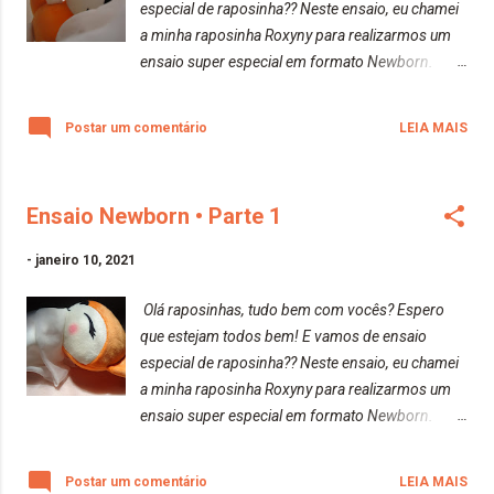
especial de raposinha?? Neste ensaio, eu chamei
a minha raposinha Roxyny para realizarmos um
ensaio super especial em formato Newborn.
Você sabe o que é fotografia Newborn? Segundo
o Canon College, é um estilo de fotografia feita
Postar um comentário
LEIA MAIS
geralmente entre o 5º e o 15º dia de vida do
bebê. Consiste em fotos posadas com o bebê
dormindo na maior parte (ou em todas), em
Ensaio Newborn • Parte 1
estúdio ou na casa do cliente, utilizando
acessórios específicos para colocar o bebê:
-
janeiro 10, 2021
cestos, gamelas, caixas, etc. Grande parte do
posicionamento é feito também sobre um pufe e
Olá raposinhas, tudo bem com vocês? Espero
alguns deles são iguais ou similares a como o
que estejam todos bem! E vamos de ensaio
bebê estava dentro do útero materno. Nesse
especial de raposinha?? Neste ensaio, eu chamei
estilo Newborn também são feitas fotos posadas
a minha raposinha Roxyny para realizarmos um
com os pais e irmãos. São fotos nas quais o
ensaio super especial em formato Newborn.
fotógrafo dirige e posiciona o bebê junto à
Você sabe o que é fotografia Newborn?
família. Aguardem para mais ensaios da
Segundo o Canon College, é um estilo de
Postar um comentário
LEIA MAIS
raposa... Espero que gostem! Beijos da raposa!