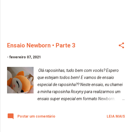
Nesse estilo Newborn também são feitas fotos
posadas com os pais e irmãos. São fotos nas
quais o fotógrafo dirige e posiciona o bebê junto
à família. Aguardem para mais ensaios da
raposa... Espero que gostem! Beijos da raposa!
Ensaio Newborn • Parte 3
-
fevereiro 07, 2021
Olá raposinhas, tudo bem com vocês? Espero
que estejam todos bem! E vamos de ensaio
especial de raposinha?? Neste ensaio, eu chamei
a minha raposinha Roxyny para realizarmos um
ensaio super especial em formato Newborn.
Você sabe o que é fotografia Newborn?
Segundo o Canon College, é um estilo de
Postar um comentário
LEIA MAIS
fotografia feita geralmente entre o 5º e o 15º dia
de vida do bebê. Consiste em fotos posadas