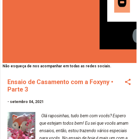
Não esqueça de nos acompanhar em todas as redes sociais.
Ensaio de Casamento com a Foxyny •
Parte 3
-
setembro 04, 2021
Olá raposinhas, tudo bem com vocês? Espero
que estejam todos bem! Eu sei que vocês amam
ensaios, então, estou trazendo vários especiais
para vocês. No ensaio de hoje é mais um com a