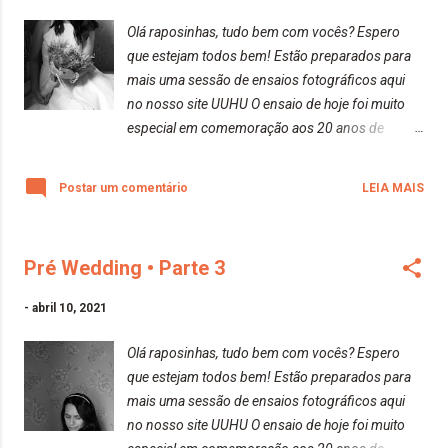
Olá raposinhas, tudo bem com vocês? Espero
que estejam todos bem! Estão preparados para
mais uma sessão de ensaios fotográficos aqui
no nosso site UUHU O ensaio de hoje foi muito
especial em comemoração aos 20 anos de
casamento de meus pais. Todas as fotos foram
feitas inteiramente com a minha nova câmera
Postar um comentário
LEIA MAIS
(Canon EOS Rebel T7+). Espero que gostem!
Beijos da raposa!
Pré Wedding • Parte 3
-
abril 10, 2021
Olá raposinhas, tudo bem com vocês? Espero
que estejam todos bem! Estão preparados para
mais uma sessão de ensaios fotográficos aqui
no nosso site UUHU O ensaio de hoje foi muito