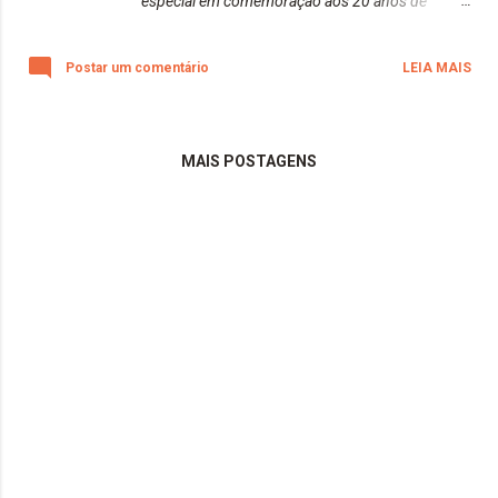
especial em comemoração aos 20 anos de
casamento de meus pais. Todas as fotos foram
feitas inteiramente com a minha nova câmera
Postar um comentário
LEIA MAIS
(Canon EOS Rebel T7+). Espero que gostem!
Beijos da raposa!
MAIS POSTAGENS