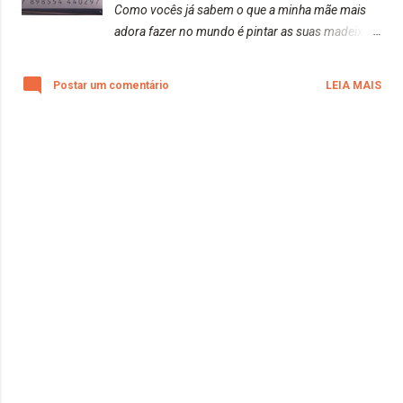
Como vocês já sabem o que a minha mãe mais
adora fazer no mundo é pintar as suas madeixas.
Se você não acompanhou a saga de todos os
cabelos dela, está perdendo tempo. Antes de ler
Postar um comentário
LEIA MAIS
esse post, corre lá nas outras postagens para ver
sobre a nossa saga do cabelo perfeito... Ainda
na procura! ✨ Forever Colors: 7-44 | Saga da
Mamãe Rock n' Roll e seus Cabelos Coloridos
https://www.blondfox.com.br/2020/08/forever-
colors-7-44-saga-da-mamae-rock.html ✨
DekapColor | Retirando o Cabelo Rosa
https://www.blondfox.com.br/2020/06/dekapc
olor-retirando-o-cabelo-rosa.html ✨ Do Rosa
ao Ruivo? Igora 9-57 | Saga da Mamãe Rock n'
Roll e seus Cabelos Coloridos
https://www.blondfox.com.br/2020/07/do-rosa-
ao-ruivo-igora-9-57-saga-da.html ✨ Keraton
Hard Colors | Ultra Violet
https://www.blondfox.com.br/2020/01/keraton-