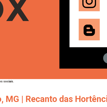
s sociais.
o, MG | Recanto das Hortênc