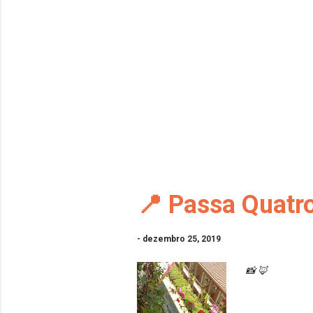
📍 Passa Quatr
-
dezembro 25, 2019
📸 🦊