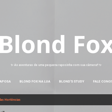
Pular para o conteúdo principal
Blond Fo
✨ As aventuras de uma pequena raposinha com sua câmera!! ✨
RAPOSA
BLOND FOX NA LUA
BLOND'S STUDY
FALE CONO
das Hortências