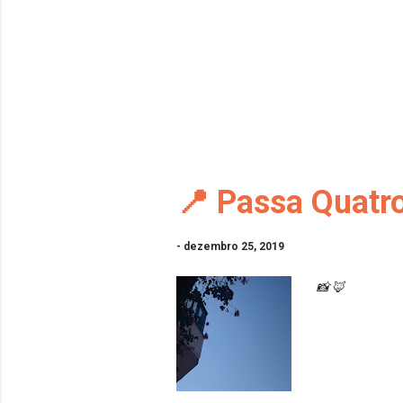
📍 Passa Quatr
-
dezembro 25, 2019
📸 🦊