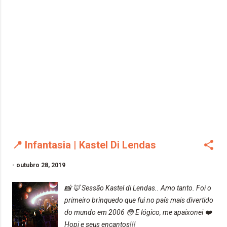
📍 Infantasia | Kastel Di Lendas
-
outubro 28, 2019
📸 🦊 Sessão Kastel di Lendas.. Amo tanto. Foi o
primeiro brinquedo que fui no país mais divertido
do mundo em 2006 😳 E lógico, me apaixonei ❤️
Hopi e seus encantos!!!