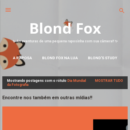
Blond Fox
✨ As aventuras de uma pequena raposinha com sua câmera!! ✨
A RAPOSA
BLOND FOX NA LUA
BLOND'S STUDY
MAIS…
FALE CONOSCO
Mostrando postagens com o rótulo
Dia Mundial
MOSTRAR TUDO
P
da Fotografia
o
s
Encontre nos também em outras mídias!!
t
a
g
e
n