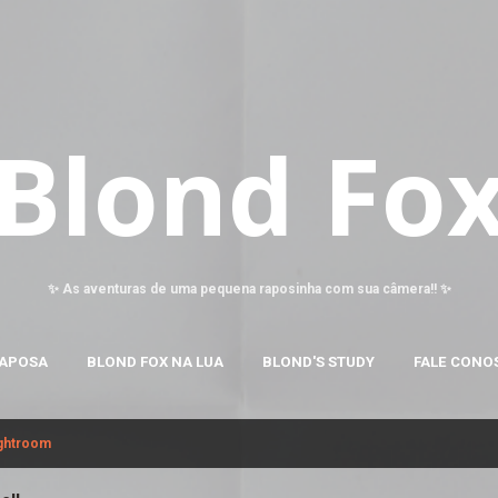
Pular para o conteúdo principal
Blond Fo
✨ As aventuras de uma pequena raposinha com sua câmera!! ✨
RAPOSA
BLOND FOX NA LUA
BLOND'S STUDY
FALE CONO
ghtroom