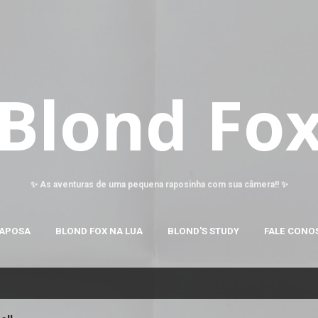
Pular para o conteúdo principal
Blond Fo
✨ As aventuras de uma pequena raposinha com sua câmera!! ✨
RAPOSA
BLOND FOX NA LUA
BLOND'S STUDY
FALE CONO
o