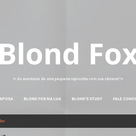
Pular para o conteúdo principal
Blond Fo
✨ As aventuras de uma pequena raposinha com sua câmera!! ✨
RAPOSA
BLOND FOX NA LUA
BLOND'S STUDY
FALE CONO
lor