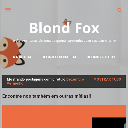
Blond Fox
✨ As aventuras de uma pequena raposinha com sua câmera!! ✨
A RAPOSA
BLOND FOX NA LUA
BLOND'S STUDY
MAIS…
FALE CONOSCO
Mostrando postagens com o rótulo
Dezembro
MOSTRAR TUDO
P
Vermelho
o
s
Encontre nos também em outras mídias!!
t
a
g
e
n