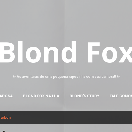
Pular para o conteúdo principal
Blond Fo
✨ As aventuras de uma pequena raposinha com sua câmera!! ✨
RAPOSA
BLOND FOX NA LUA
BLOND'S STUDY
FALE CONO
ourbon