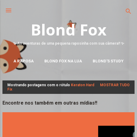
Blond Fox
✨ As aventuras de uma pequena raposinha com sua câmera!! ✨
A RAPOSA
BLOND FOX NA LUA
BLOND'S STUDY
MAIS…
FALE CONOSCO
Mostrando postagens com o rótulo
Keraton Hard
MOSTRAR TUDO
P
Fix
o
s
Encontre nos também em outras mídias!!
t
a
g
e
n